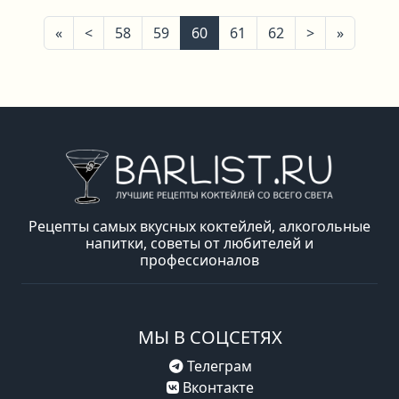
Первая
Предыдущая
Следующая
Послед
«
<
58
59
60
61
62
>
»
Рецепты самых вкусных коктейлей, алкогольные
напитки, советы от любителей и
профессионалов
МЫ В СОЦСЕТЯХ
Телеграм
Вконтакте