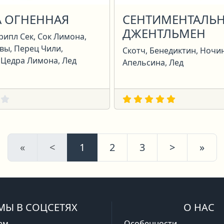
А ОГНЕННАЯ
СЕНТИМЕНТАЛЬ
ДЖЕНТЛЬМЕН
рипл Сек, Сок Лимона,
вы, Перец Чили,
Скотч, Бенедиктин, Ночи
 Цедра Лимона, Лед
Апельсина, Лед
Первая
Предыдущая
Следующ
Пос
«
<
1
2
3
>
»
МЫ В СОЦСЕТЯХ
О НАС
ам
Особенности