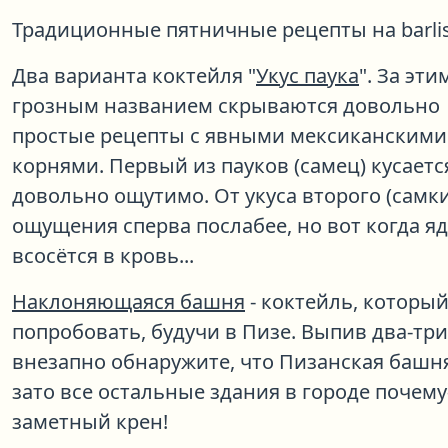
Традиционные пятничные рецепты на barlis
Два варианта коктейля "
Укус паука
". За эти
грозным названием скрываются довольно
простые рецепты с явными мексиканскими
корнями. Первый из пауков (самец) кусаетс
довольно ощутимо. От укуса второго (самки
ощущения сперва послабее, но вот когда яд
всосётся в кровь...
Наклоняющаяся башня
- коктейль, которы
попробовать, будучи в Пизе. Выпив два-три
внезапно обнаружите, что Пизанская башня
зато все остальные здания в городе почему
заметный крен!