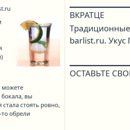
t.ru
ВКРАТЦЕ
м
Традиционные
barlist.ru. Ук
я
)
ОСТАВЬТЕ СВО
й можете
 бокала, вы
 стала стоять ровно,
-то обрели