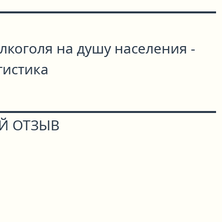
лкоголя на душу населения -
тистика
Й ОТЗЫВ