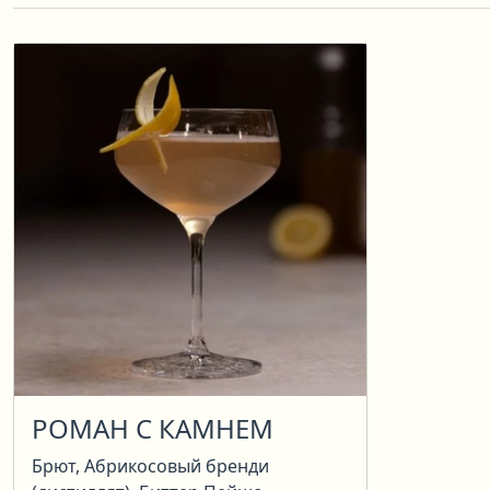
РОМАН С КАМНЕМ
Брют, Абрикосовый бренди