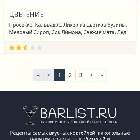
ЦВЕТЕНИЕ
Просекко, Кальвадос, Ликер из цветков бузины,
Медовый Сироп, Сок Лимона, Свежая мята, Лед
Первая
Предыдущая
Следующая
Последняя
«
<
1
2
3
>
»
Рецепты самых вкусных коктейлей, алкогольные
напитки, советы от любителей и