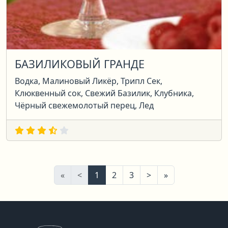
БАЗИЛИКОВЫЙ ГРАНДЕ
Водка, Малиновый Ликёр, Трипл Сек,
Клюквенный сок, Свежий Базилик, Клубника,
Чёрный свежемолотый перец, Лед
Первая
Предыдущая
Следующая
Последняя
«
<
1
2
3
>
»