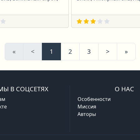
Первая
Предыдущая
Следующ
Пос
«
<
1
2
3
>
»
МЫ В СОЦСЕТЯХ
О НАС
ам
Особенности
кте
Миссия
Авторы