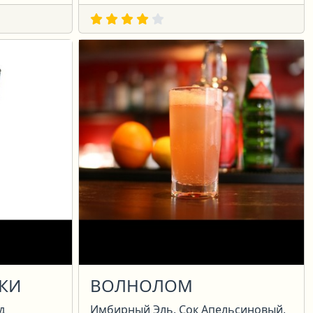
КИ
ВОЛНОЛОМ
д
Имбирный Эль, Сок Апельсиновый,