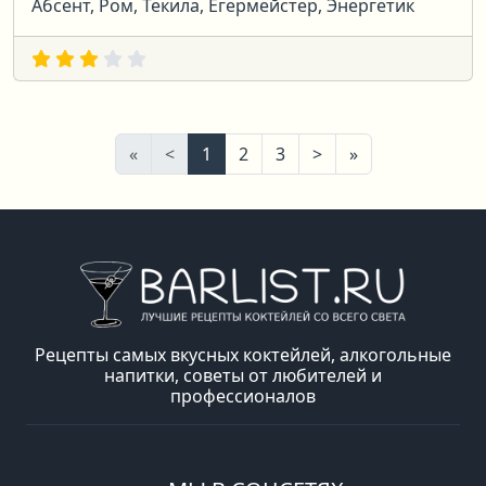
Абсент, Ром, Текила, Егермейстер, Энергетик
Первая
Предыдущая
Следующая
Последняя
«
<
1
2
3
>
»
Рецепты самых вкусных коктейлей, алкогольные
напитки, советы от любителей и
профессионалов