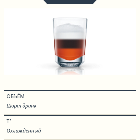
ОБЪЁМ
Шорт дринк
T°
Охлаждённый