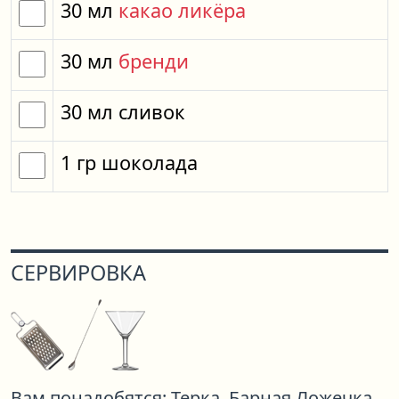
30
мл
какао ликёра
30
мл
бренди
30
мл
сливок
1
гр
шоколада
СЕРВИРОВКА
Вам понадобятся:
Терка,
Барная Ложечка,