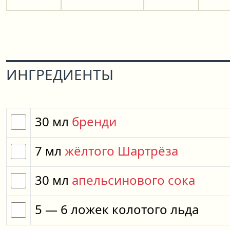
ИНГРЕДИЕНТЫ
30
мл
бренди
7
мл
жёлтого Шартрёза
30
мл
апельсинового сока
5
— 6
ложек
колотого льда