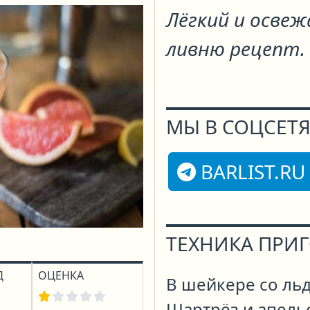
Лёгкий и осве
ливню рецепт.
МЫ В СОЦСЕТЯ
BARLIST.RU
ТЕХНИКА ПРИ
Д
ОЦЕНКА
В шейкере со ль
Шартрёз и апель