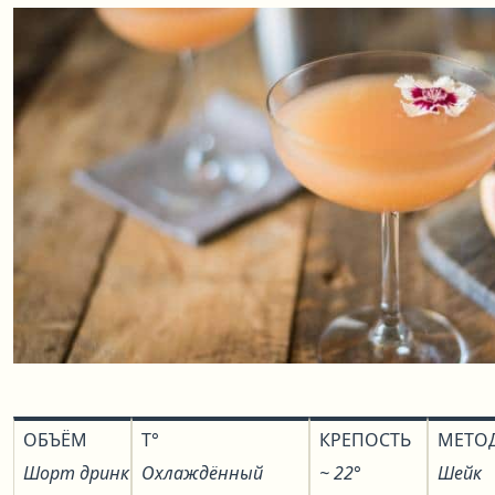
ОБЪЁМ
T°
КРЕПОСТЬ
МЕТО
Шорт дринк
Охлаждённый
~ 22°
Шейк