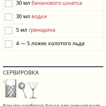
30
мл
бананового шнапса
30
мл
водки
5
мл
гренадина
4
— 5
ложек
колотого льда
СЕРВИРОВКА
Вам понадобятся:
Бокал для смешивания,