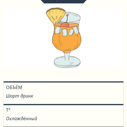
ОБЪЁМ
Шорт дринк
T°
Охлаждённый