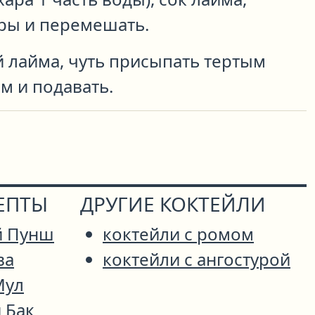
уры и перемешать.
й лайма, чуть присыпать тертым
м и подавать.
ЕПТЫ
ДРУГИЕ КОКТЕЙЛИ
й Пунш
коктейли с ромом
ва
коктейли с ангостурой
Мул
 Бак