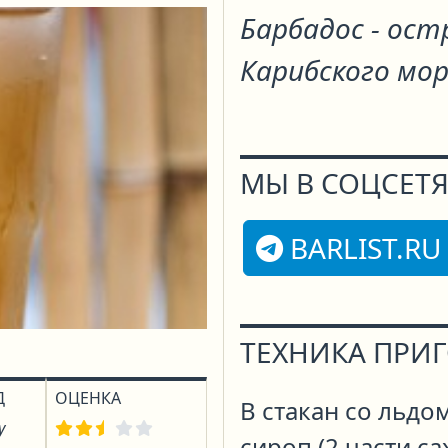
Барбадос - ост
Карибского мор
МЫ В СОЦСЕТЯ
BARLIST.RU
ТЕХНИКА ПРИ
Д
ОЦЕНКА
В стакан со льдо
у
сироп (2 части са