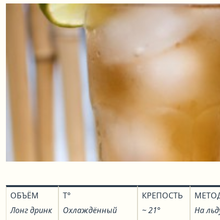
ОБЪЁМ
T°
КРЕПОСТЬ
МЕТО
Лонг дринк
Охлаждённый
~ 21°
На льд