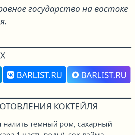
ровное государство на востоке
я.
Х
BARLIST.RU
BARLIST.RU
ГОТОВЛЕНИЯ КОКТЕЙЛЯ
м налить темный ром, сахарный
хара 1 часть воды), сок лайма,