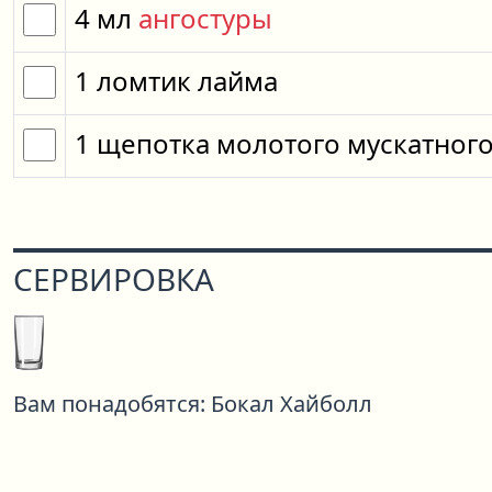
4
мл
ангостуры
1
ломтик
лайма
1
щепотка
молотого мускатного
СЕРВИРОВКА
Вам понадобятся:
Бокал Хайболл