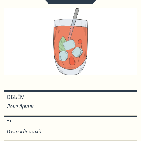
ОБЪЁМ
Лонг дринк
T°
Охлаждённый