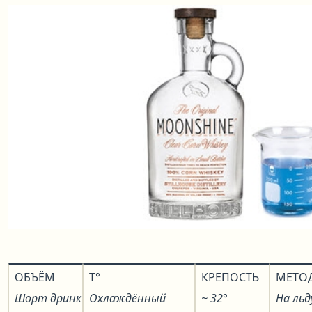
ОБЪЁМ
T°
КРЕПОСТЬ
МЕТО
Шорт дринк
Охлаждённый
~ 32°
На льд