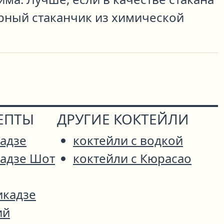
рный стаканчик из химической
ЕПТЫ
ДРУГИЕ КОКТЕЙЛИ
адзе
коктейли с водкой
кадзе Шот
коктейли с Кюрасао
икадзе
ий