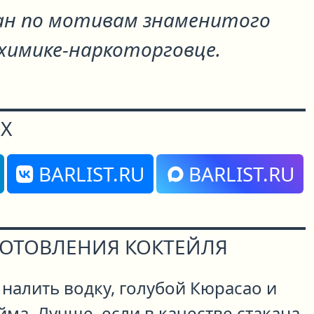
ан по мотивам знаменитого
 химике-наркоторговце.
Х
BARLIST.RU
BARLIST.RU
ГОТОВЛЕНИЯ КОКТЕЙЛЯ
 налить водку, голубой Кюрасао и
йма. Лучше, если в качестве стакана