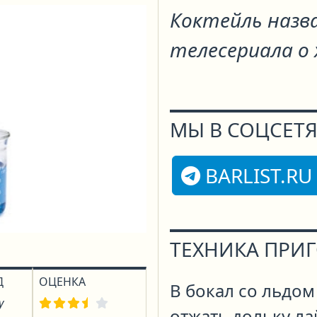
Коктейль назв
телесериала о
МЫ В СОЦСЕТЯ
BARLIST.RU
ТЕХНИКА ПРИ
Д
ОЦЕНКА
В бокал со льдом
у
отжать дольку ла