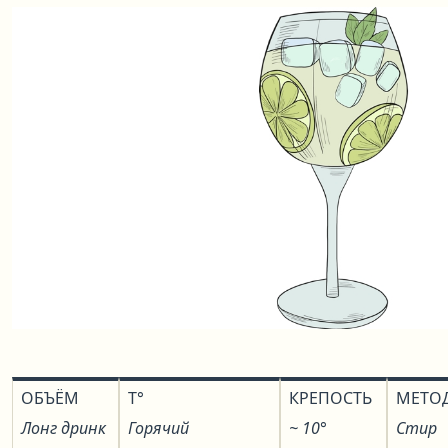
ОБЪЁМ
T°
КРЕПОСТЬ
МЕТО
Лонг дринк
Горячий
~ 10°
Стир