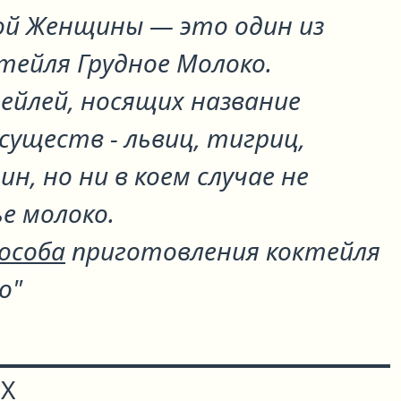
ой Женщины
— это один из
ктейля
Грудное Молоко
.
ейлей, носящих название
существ - львиц, тигриц,
, но ни в коем случае не
е молоко.
пособа
приготовления коктейля
о"
Х