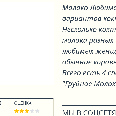
Молоко Любим
вариантов ко
Несколько кокт
молока разных 
любимых женщин
обычное коровь
Всего есть
4 с
"Грудное Молок
Д
ОЦЕНКА
МЫ В СОЦСЕТЯ