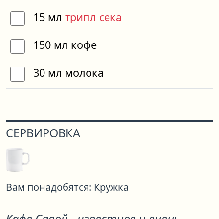
15
мл
трипл сека
150
мл
кофе
30
мл
молока
СЕРВИРОВКА
Вам понадобятся:
Кружка
Кафе Савой - известное и очень