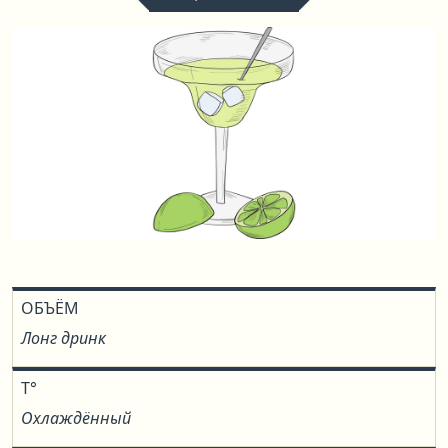
ОБЪЁМ
Лонг дринк
T°
Охлаждённый