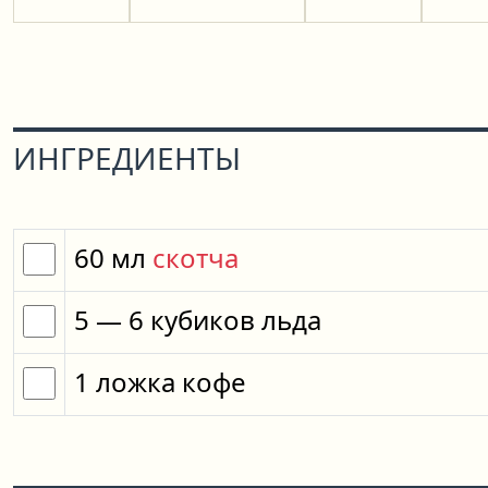
ИНГРЕДИЕНТЫ
60
мл
скотча
5
— 6
кубиков
льда
1
ложка
кофе