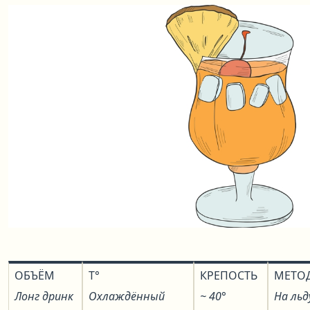
ОБЪЁМ
T°
КРЕПОСТЬ
МЕТО
Лонг дринк
Охлаждённый
~ 40°
На льд