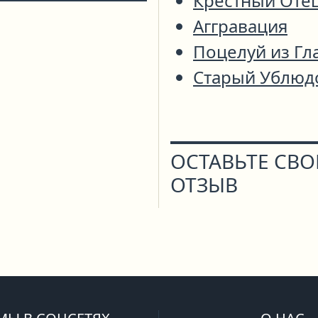
Крёстный Оте
Аггравация
Поцелуй из Гл
Старый Ублюд
ОСТАВЬТЕ СВ
ОТЗЫВ