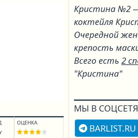
Кристина №2
—
коктейля
Крис
Очередной жен
крепость маск
Всего есть
2 с
"Кристина"
МЫ В СОЦСЕТЯ
Д
ОЦЕНКА
BARLIST.RU
у