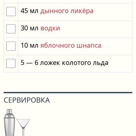
45
мл
дынного ликёра
30
мл
водки
10
мл
яблочного шнапса
5
— 6
ложек
колотого льда
СЕРВИРОВКА