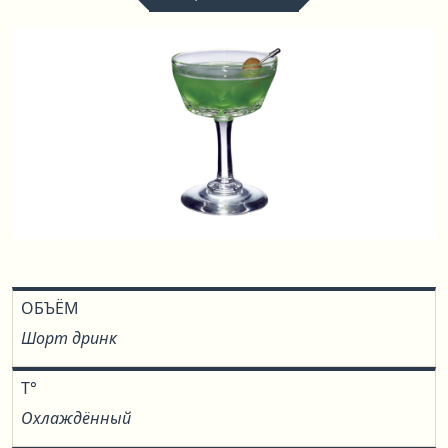
ОБЪЁМ
Шорт дринк
T°
Охлаждённый