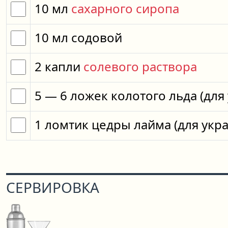
10
мл
сахарного сиропа
10
мл
содовой
2
капли
солевого раствора
5
— 6
ложек
колотого льда
(для
1
ломтик
цедры лайма
(для укр
СЕРВИРОВКА