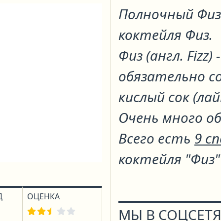
Полночный Фи
коктейля
Физ
.
Физ (англ. Fizz
обязательно с
кислый сок (ла
Очень много о
Всего есть
9 с
коктейля "Физ"
Д
ОЦЕНКА
МЫ В СОЦСЕТЯ