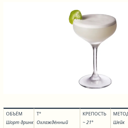
ОБЪЁМ
T°
КРЕПОСТЬ
МЕТО
Шорт дринк
Охлаждённый
~ 21°
Шейк