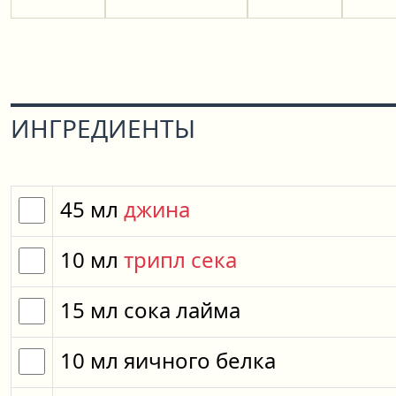
ИНГРЕДИЕНТЫ
45
мл
джина
10
мл
трипл сека
15
мл
сока лайма
10
мл
яичного белка