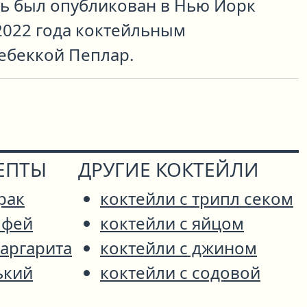
ь был опубликован в Нью Йорк
2022 года коктейльным
ебеккой Пеплар.
ЕПТЫ
ДРУГИЕ КОКТЕЙЛИ
рак
коктейли с трипл секом
лфей
коктейли с яйцом
аргарита
коктейли с джином
ький
коктейли с содовой