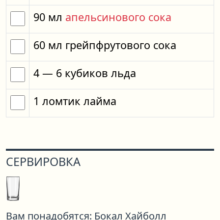
90
мл
апельсинового сока
60
мл
грейпфрутового сока
4
— 6
кубиков
льда
1
ломтик
лайма
СЕРВИРОВКА
Вам понадобятся:
Бокал Хайболл