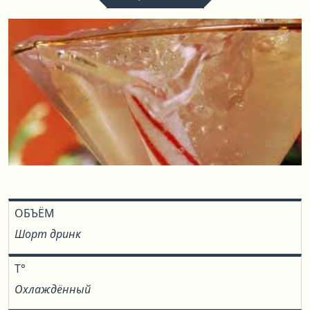
ОБЪЁМ
Шорт дринк
T°
Охлаждённый