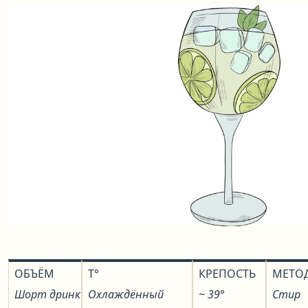
ОБЪЁМ
T°
КРЕПОСТЬ
МЕТО
Шорт дринк
Охлаждённый
~ 39°
Стир