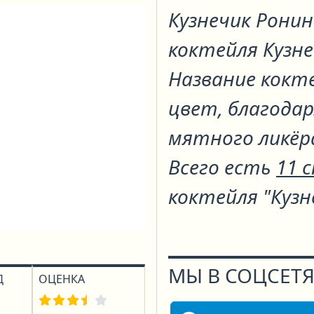
Кузнечик Рони
коктейля
Кузн
Название кокте
цвет, благодар
мятного ликёр
Всего есть
11 
коктейля "Кузн
МЫ В СОЦСЕТЯ
Д
ОЦЕНКА