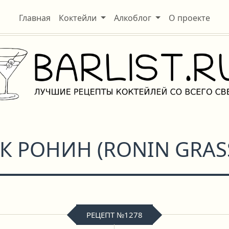
Главная
Коктейли
Алкоблог
О проекте
К РОНИН
(
RONIN GRA
РЕЦЕПТ №1278