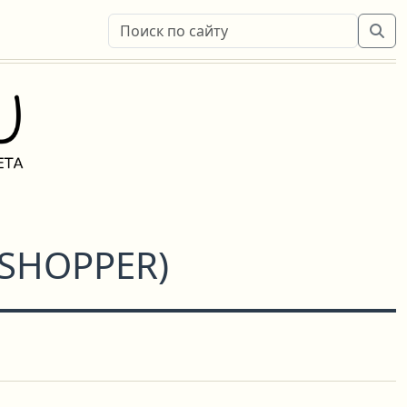
SSHOPPER
)