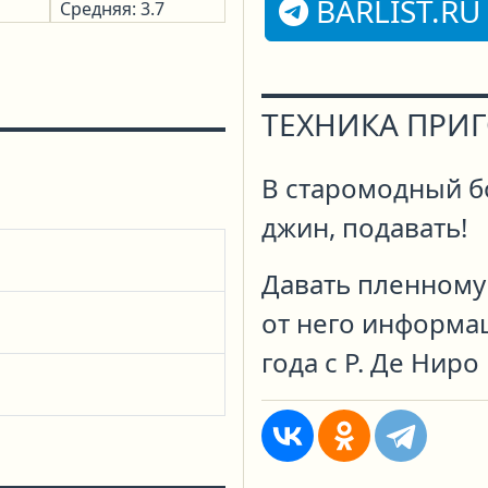
BARLIST.RU
Средняя: 3.7
ТЕХНИКА ПРИ
В старомодный б
джин, подавать!
Давать пленному
от него информац
года с Р. Де Ниро