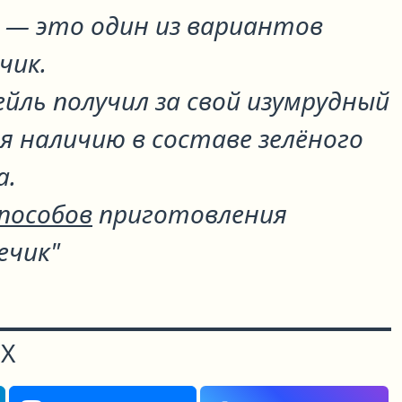
н
— это один из вариантов
ечик
.
йль получил за свой изумрудный
я наличию в составе зелёного
а.
способов
приготовления
ечик"
Х