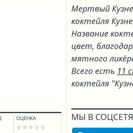
Мертвый Кузн
коктейля
Кузн
Название кокте
цвет, благодар
мятного ликёр
Всего есть
11 
коктейля "Кузн
МЫ В СОЦСЕТЯ
Д
ОЦЕНКА