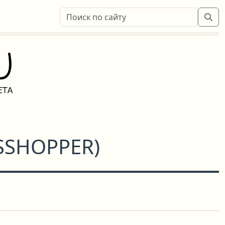
SSHOPPER
)