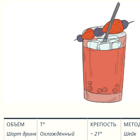
ОБЪЁМ
T°
КРЕПОСТЬ
МЕТО
Шорт дринк
Охлаждённый
~ 21°
Шейк