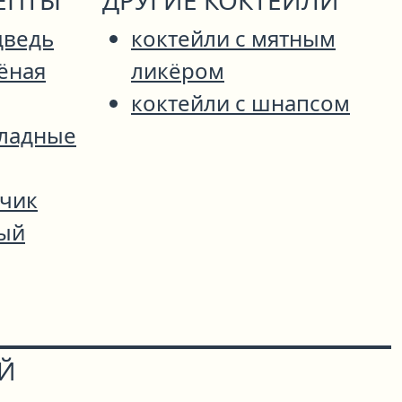
ЕПТЫ
ДРУГИЕ КОКТЕЙЛИ
дведь
коктейли с мятным
ёная
ликёром
коктейли с шнапсом
ладные
ечик
ый
ОЙ