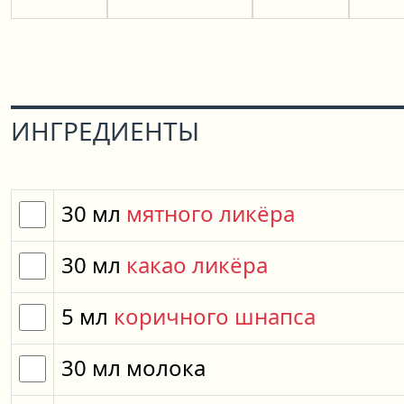
ИНГРЕДИЕНТЫ
30
мл
мятного ликёра
30
мл
какао ликёра
5
мл
коричного шнапса
30
мл
молока