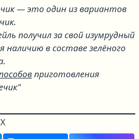
ечик
— это один из вариантов
ечик
.
йль получил за свой изумрудный
я наличию в составе зелёного
а.
способов
приготовления
ечик"
Х