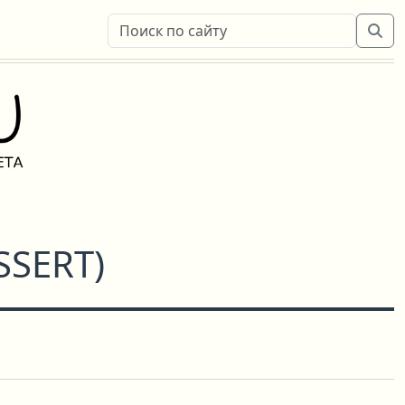
SSERT
)