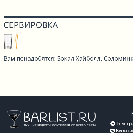
СЕРВИРОВКА
Вам понадобятся:
Бокал Хайболл,
Соломин
Телегр
Вконта