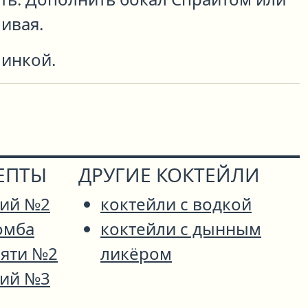
ивая.
минкой.
ЕПТЫ
ДРУГИЕ КОКТЕЙЛИ
кий №2
коктейли с водкой
омба
коктейли с дынным
мяти №2
ликёром
кий №3