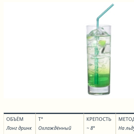
ОБЪЁМ
T°
КРЕПОСТЬ
МЕТО
Лонг дринк
Охлаждённый
~ 8°
На льд