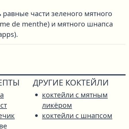
 равные части зеленого мятного
eme de menthe) и мятного шнапса
apps).
ЕПТЫ
ДРУГИЕ КОКТЕЙЛИ
а
коктейли с мятным
ст
ликёром
ечик
коктейли с шнапсом
ве