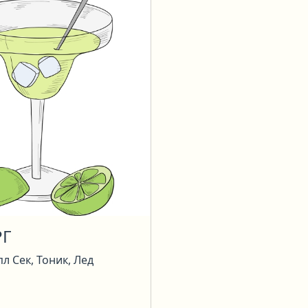
РГ
пл Сек, Тоник, Лед