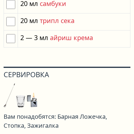
20
мл
самбуки
20
мл
трипл сека
2
— 3
мл
айриш крема
СЕРВИРОВКА
Вам понадобятся:
Барная Ложечка,
Стопка,
Зажигалка