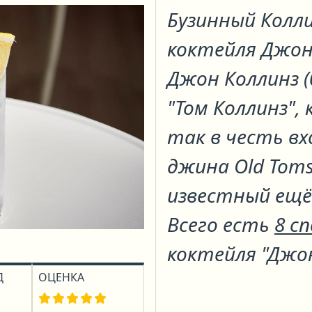
Бузинный Колл
коктейля
Джон
Джон Коллинз (
"Том Коллинз",
так в честь вх
джина Old Toms
известный ещё 
Всего есть
8 с
коктейля "Джо
Д
ОЦЕНКА