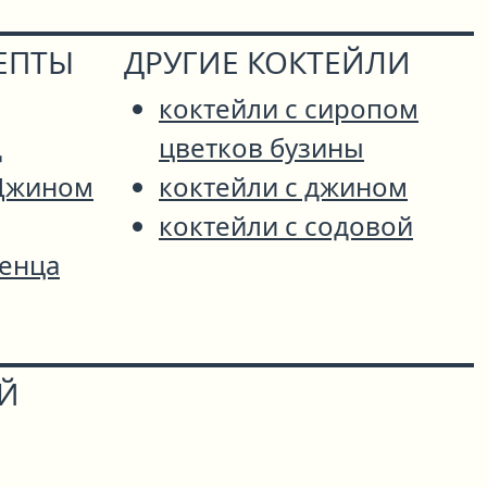
ЕПТЫ
ДРУГИЕ КОКТЕЙЛИ
коктейли с сиропом
д
цветков бузины
 Джином
коктейли с джином
коктейли с содовой
енца
ОЙ