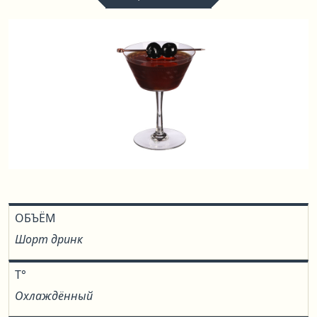
ОБЪЁМ
Шорт дринк
T°
Охлаждённый