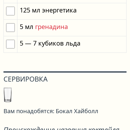
125
мл
энергетика
5
мл
гренадина
5
— 7
кубиков
льда
СЕРВИРОВКА
Вам понадобятся:
Бокал Хайболл
Происхождение названия коктейля