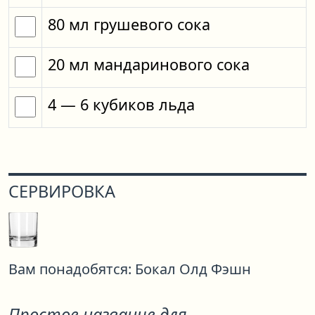
80
мл
грушевого сока
20
мл
мандаринового сока
4
— 6
кубиков
льда
СЕРВИРОВКА
Вам понадобятся:
Бокал Олд Фэшн
Простое название для