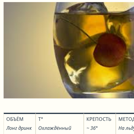
ОБЪЁМ
T°
КРЕПОСТЬ
МЕТО
Лонг дринк
Охлаждённый
~ 36°
На льд