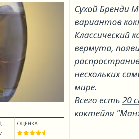
Сухой Бренди
вариантов ко
Классический к
вермута, появи
распространивш
нескольких сам
мире.
Всего есть
20 
коктейля "Ма
Д
ОЦЕНКА
у