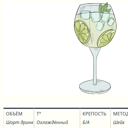
ОБЪЁМ
T°
КРЕПОСТЬ
МЕТО
Шорт дринк
Охлаждённый
Б/А
Шейк