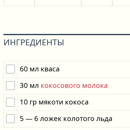
ИНГРЕДИЕНТЫ
60
мл
кваса
30
мл
кокосового молока
10
гр
мякоти кокоса
5
— 6
ложек
колотого льда