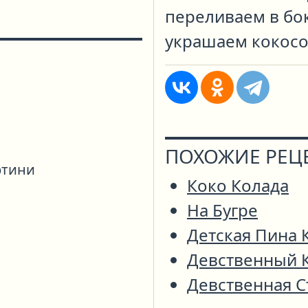
переливаем в бок
украшаем кокосо
ПОХОЖИЕ РЕЦ
ртини
Коко Колада
На Бугре
Детская Пина 
Девственный 
Девственная С