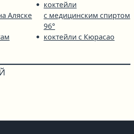
коктейли
на Аляске
с медицинским спиртом
96°
там
коктейли с Кюрасао
ОЙ