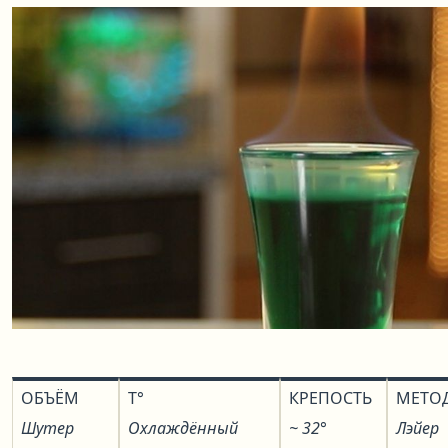
ОБЪЁМ
T°
КРЕПОСТЬ
МЕТО
Шутер
Охлаждённый
~ 32°
Лэйер