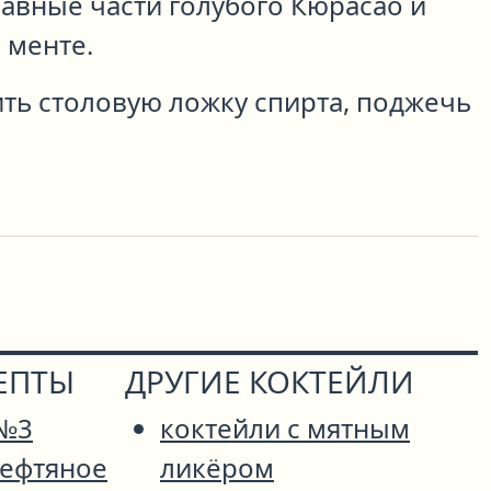
авные части голубого Кюрасао и
 менте.
ить столовую ложку спирта, поджечь
ЕПТЫ
ДРУГИЕ КОКТЕЙЛИ
 №3
коктейли с мятным
Нефтяное
ликёром