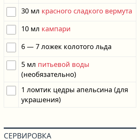
30
мл
красного сладкого вермута
10
мл
кампари
6
— 7
ложек
колотого льда
5
мл
питьевой воды
(необязательно)
1
ломтик
цедры апельсина
(для
украшения)
СЕРВИРОВКА