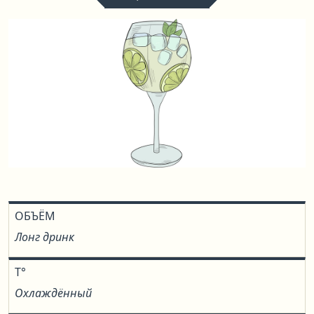
ОБЪЁМ
Лонг дринк
T°
Охлаждённый