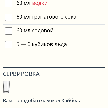
60
мл
водки
60
мл
гранатового сока
60
мл
содовой
5
— 6
кубиков
льда
СЕРВИРОВКА
Вам понадобятся:
Бокал Хайболл