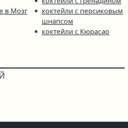
коктейли с гренадином
е в Мозг
коктейли с персиковым
шнапсом
коктейли с Кюрасао
ОЙ