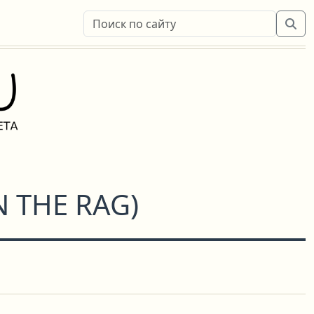
 THE RAG
)