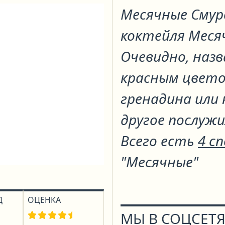
Месячные Сму
коктейля
Меся
Очевидно, назв
красным цветом
гренадина или 
другое послужи
Всего есть
4 с
"Месячные"
Д
ОЦЕНКА
МЫ В СОЦСЕТЯ