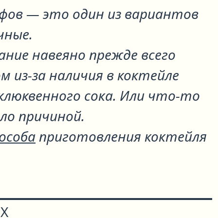
рфов
— это один из вариантов
чные
.
ание навеяно прежде всего
 из-за наличия в коктейле
клюквенного сока. Или что-то
ло причиной.
пособа
приготовления коктейля
Х