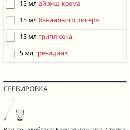
15
мл
айриш крема
15
мл
бананового ликёра
15
мл
трипл сека
5
мл
гренадина
СЕРВИРОВКА
Вам понадобятся:
Барная Ложечка,
Стопка