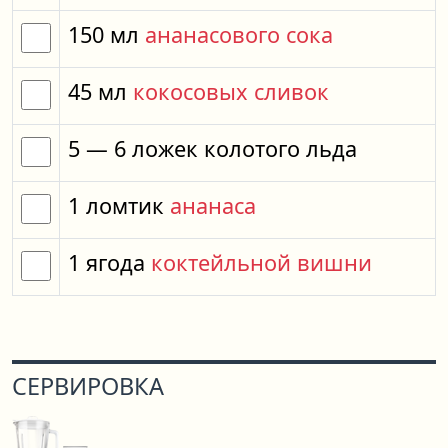
150
мл
ананасового сока
45
мл
кокосовых сливок
5
— 6
ложек
колотого льда
1
ломтик
ананаса
1
ягода
коктейльной вишни
СЕРВИРОВКА