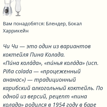
Вам понадобятся:
Блендер,
Бокал
Харрикейн
Чи Чи
— это один из вариантов
коктейля
Пина Колада
.
«Пи́на кола́да», «пи́нья кола́да» (исп.
Piña colada — «процеженный
ананас») — традиционный
карибский алкогольный коктейль. По
одной из версий, рецепт «пина
колада» родился в 1954 году в баре