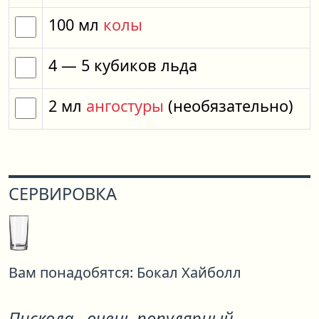
100
мл
колы
4
— 5
кубиков
льда
2
мл
ангостуры
(необязательно)
СЕРВИРОВКА
Вам понадобятся:
Бокал Хайболл
Пискола - очень популярный