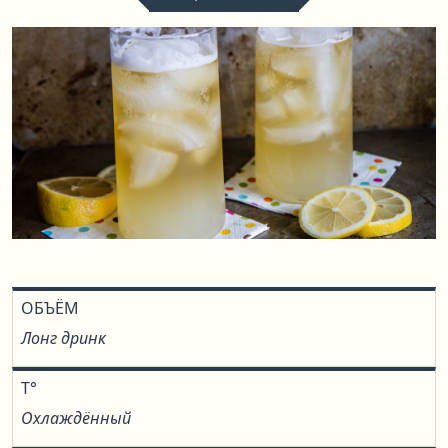
ОБЪЁМ
Лонг дринк
T°
Охлаждённый