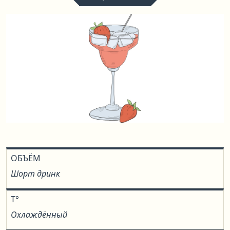
ОБЪЁМ
Шорт дринк
T°
Охлаждённый