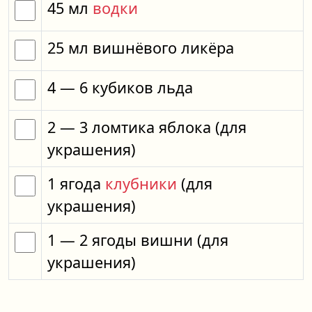
45
мл
водки
25
мл
вишнёвого ликёра
4
— 6
кубиков
льда
2
— 3
ломтика
яблока
(для
украшения)
1
ягода
клубники
(для
украшения)
1
— 2
ягоды
вишни
(для
украшения)