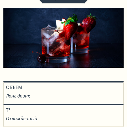
ОБЪЁМ
Лонг дринк
T°
Охлаждённый