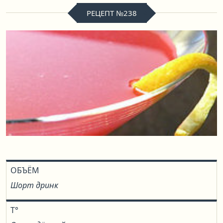
РЕЦЕПТ №238
ОБЪЁМ
Шорт дринк
T°