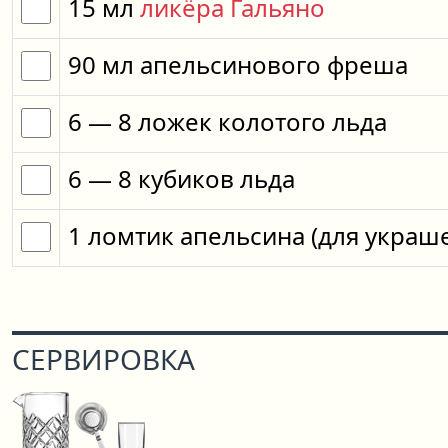
15
мл
ликёра Гальяно
90
мл
апельсинового фреша
6
— 8
ложек
колотого льда
6
— 8
кубиков
льда
1
ломтик
апельсина
(для украш
СЕРВИРОВКА