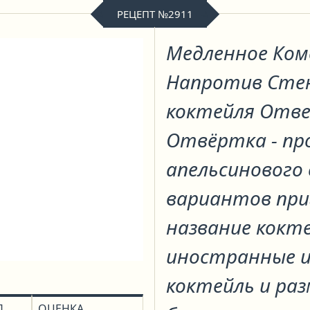
РЕЦЕПТ №2911
Медленное Ком
Напротив Ст
коктейля
Отве
Отвёртка - про
апельсинового 
вариантов приг
название кокте
иностранные 
коктейль и ра
Д
ОЦЕНКА