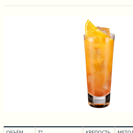
ОБЪЁМ
T°
КРЕПОСТЬ
МЕТО