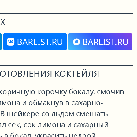
Х
BARLIST.RU
BARLIST.RU
ГОТОВЛЕНИЯ КОКТЕЙЛЯ
 коричную корочку бокалу, смочив
имона и обмакнув в сахарно-
 В шейкере со льдом смешать
л сек, сок лимона и сахарный
 в бокал, украсить цедрой