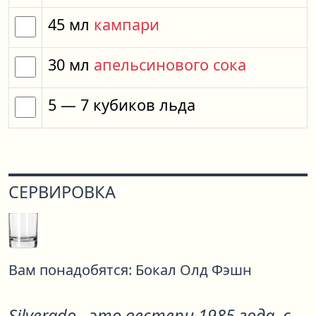
45
мл
кампари
30
мл
апельсинового сока
5
— 7
кубиков
льда
СЕРВИРОВКА
Вам понадобятся:
Бокал Олд Фэшн
Silverado - это вестерн 1985 года, с